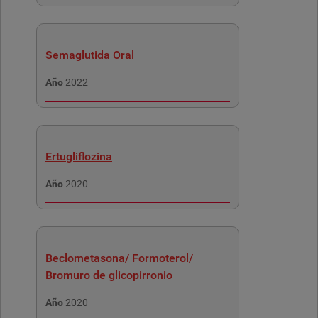
Semaglutida Oral
Año
2022
Ertugliflozina
Año
2020
Beclometasona/ Formoterol/
Bromuro de glicopirronio
Año
2020