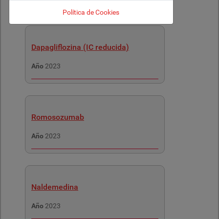
Política de Cookies
Dapagliflozina (IC reducida)
Año
2023
Romosozumab
Año
2023
Naldemedina
Año
2023