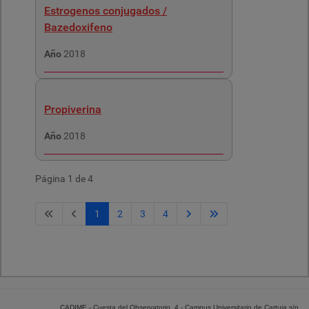
Estrogenos conjugados /
Bazedoxifeno
Año
2018
Propiverina
Año
2018
Página 1 de 4
1
2
3
4
CADIME - Cuesta del Observatorio, 4 - Campus Universitario de Cartuja s/n