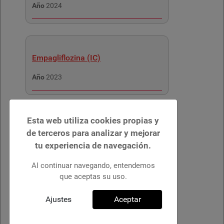
Año
2024
Empagliflozina (IC)
Año
2023
Esta web utiliza cookies propias y
Dapagliflozina (ERC)
de terceros para analizar y mejorar
tu experiencia de navegación.
Año
2023
Al continuar navegando, entendemos
que aceptas su uso.
Ajustes
Aceptar
Vericiguat
Año
2023