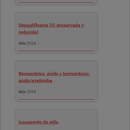
Dapagliflozina (IC preservada y
reducida)
Año
2024
Bempedoico, ácido y bempedoico,
ácido/ezetimiba
Año
2024
Icosapento de etilo