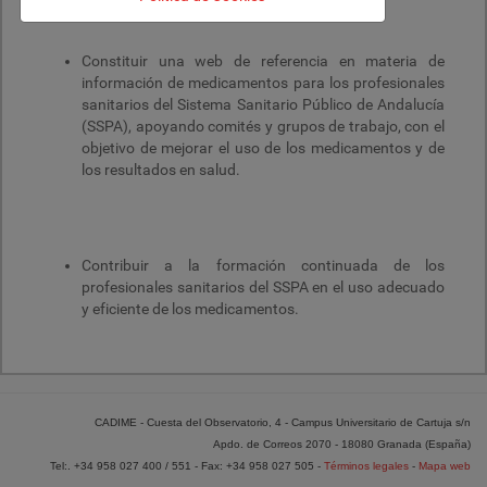
Constituir una web de referencia en materia de
información de medicamentos para los profesionales
sanitarios del Sistema Sanitario Público de Andalucía
(SSPA), apoyando comités y grupos de trabajo, con el
objetivo de mejorar el uso de los medicamentos y de
los resultados en salud.
Contribuir a la formación continuada de los
profesionales sanitarios del SSPA en el uso adecuado
y eficiente de los medicamentos.
CADIME - Cuesta del Observatorio, 4 - Campus Universitario de Cartuja s/n
Apdo. de Correos 2070 - 18080 Granada (España)
Tel:. +34 958 027 400 / 551 - Fax: +34 958 027 505 -
Términos legales
-
Mapa web