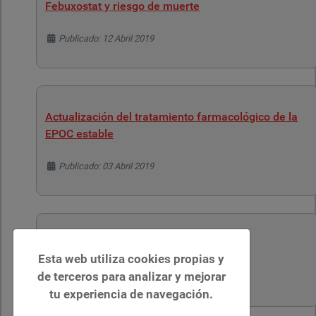
Febuxostat y riesgo de muerte
Detalles
Publicado: 12 Abril 2019
Actualización del tratamiento farmacológico de la
EPOC estable
Detalles
Publicado: 03 Abril 2019
Guía de diabetes en mayores
Esta web utiliza cookies propias y
de terceros para analizar y mejorar
Detalles
Publicado: 29 Marzo 2019
tu experiencia de navegación.