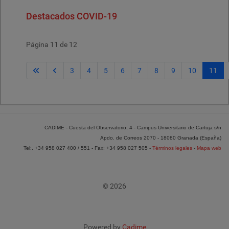
Destacados COVID-19
Página 11 de 12
3
4
5
6
7
8
9
10
11
CADIME - Cuesta del Observatorio, 4 - Campus Universitario de Cartuja s/n
Apdo. de Correos 2070 - 18080 Granada (España)
Tel:. +34 958 027 400 / 551 - Fax: +34 958 027 505 -
Términos legales
-
Mapa web
© 2026
Powered by
Cadime