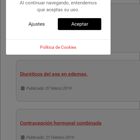
Al continuar navegando, entendemos
que aceptas su uso.
Diabetes mellitus tipo 2. Utilización de
Ajustes
Aceptar
antidiabéticos no insulínicos.
Detalles
Publicado: 20 Marzo 2019
Política de Cookies
Diuréticos del asa en edemas.
Detalles
Publicado: 07 Marzo 2019
Contracepción hormonal combinada
Detalles
Publicado: 21 Febrero 2019