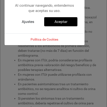
Al continuar navegando, entendemos
No tratar pacientes con bacteriuria asintomática.
que aceptas su uso.
Tratamiento de primera elección de las ITUr
sintomáticas: fosfomicina-trometamol, co-trimoxazol
Ajustes
Aceptar
(trimetoprim-sulfametoxazol) o nitrofurantoína, en
función de los patrones de resistencia locales.
El tratamiento antibiótico de un episodio agudo no
debe superar los 7 días
Política de Cookies
Los episodios agudos causados por patógenos
resistentes a los antibióticos de primera elección,
deben tratarse (no más de 7 días) en función del
antibiograma.
En mujeres con ITUr, podría considerarse profilaxis
antibiótica previa valoración del riesgo/beneficio y de
posibles terapias alternativas.
En mujeres con ITUr puede utilizarse profilaxis con
arándanos.
En pacientes asintomáticas tras un tratamiento
antibiótico, no se requiere analítica ni cultivo de orina
como control.
Si persisten los síntomas tras un tratamiento
antibiótico, debería repetirse el cultivo de orina para