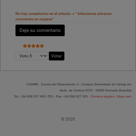
No hay comentarios en el artículo -> “ Infecciones urinarias
recurrentes en mujeres”
Deje su comentario
Ratio:
5
/
5
Por favor, vote
CADIME - Cuesta del Observatorio, 4 - Campus Universitario de Cartuja s/n
Apdo. de Correos 2070 - 18080 Granada (España)
Tel:. +34 958 027 400 / 551 - Fax: +34 958 027 505 -
Términos legales
-
Mapa web
© 2026