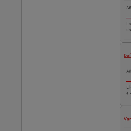
A
La
dr
Def
A
El
el
Var