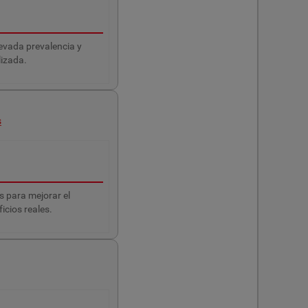
levada prevalencia y
lizada.
s
s para mejorar el
icios reales.