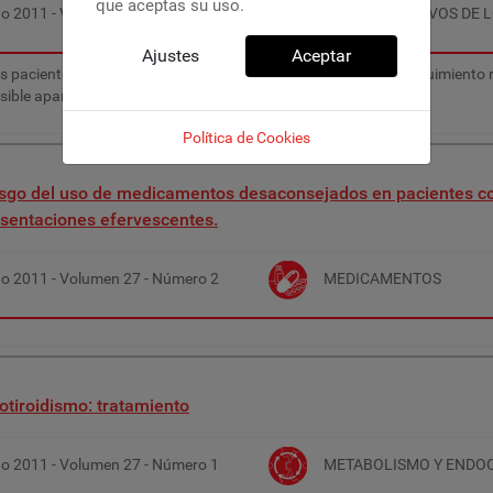
que aceptas su uso.
ño
2011
- Volumen
27
- Número
2
EFECTOS NOCIVOS DE 
Ajustes
Aceptar
s pacientes tratados con vareniclina deben someterse a un seguimiento r
sible aparición de efectos adversos psiquiátricos.
Política de Cookies
sgo del uso de medicamentos desaconsejados en pacientes co
sentaciones efervescentes.
ño
2011
- Volumen
27
- Número
2
MEDICAMENTOS
otiroidismo: tratamiento
ño
2011
- Volumen
27
- Número
1
METABOLISMO Y ENDO