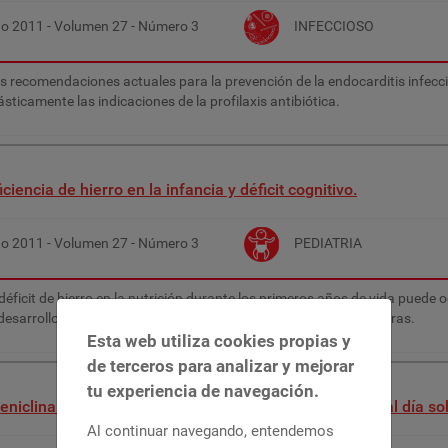
ño
2011
- Volumen
27
- Número
3
INFECCIOSO
s recomendaciones actuales para la prevención de la endocarditis infecc
ásticamente las indicaciones de la profilaxis antibiótica.
iciencia de hierro en la infancia y déficit cognitivo.
ño
2011
- Volumen
27
- Número
3
PEDIATRIA
 déficit de hierro en la nutrición durante los primeros años de vida puede 
 desarrollo cerebral y sobre las funciones cognitivas y psicomotoras.
Esta web utiliza cookies propias y
de terceros para analizar y mejorar
tu experiencia de navegación.
eniclina en la deshabituación del tabaquismo: puesta al día so
Al continuar navegando, entendemos