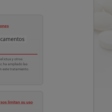
iones
icamentos
l ictus y otros
r, ha ampliado las
n este tratamiento.
rsos limitan su uso