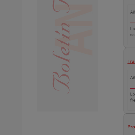
A
La
se
Tra
A
Lo
fr
Pro