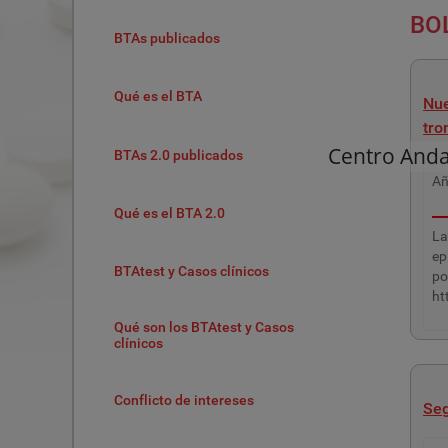
BO
BTAs publicados
Qué es el BTA
Nue
tro
Centro And
BTAs 2.0 publicados
A
Qué es el BTA 2.0
La
ep
BTAtest y Casos clínicos
po
ht
Qué son los BTAtest y Casos
clínicos
Conflicto de intereses
Seg