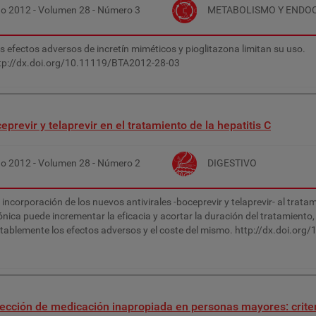
ño
2012
- Volumen
28
- Número
3
METABOLISMO Y ENDO
s efectos adversos de incretín miméticos y pioglitazona limitan su uso.
tp://dx.doi.org/10.11119/BTA2012-28-03
eprevir y telaprevir en el tratamiento de la hepatitis C
ño
2012
- Volumen
28
- Número
2
DIGESTIVO
 incorporación de los nuevos antivirales -boceprevir y telaprevir- al tratam
ónica puede incrementar la eficacia y acortar la duración del tratamient
tablemente los efectos adversos y el coste del mismo. http://dx.doi.or
ección de medicación inapropiada en personas mayores: criter