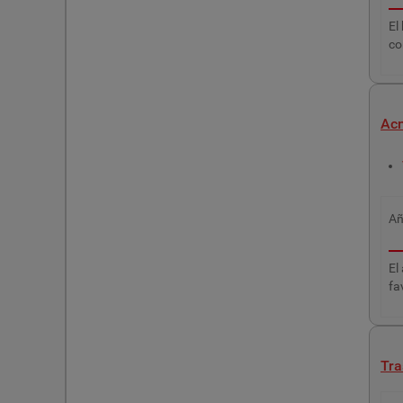
El
co
Acn
A
El
fa
Tra