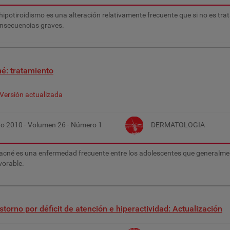
 hipotiroidismo es una alteración relativamente frecuente que si no es tr
nsecuencias graves.
é: tratamiento
Versión actualizada
ño
2010
- Volumen
26
- Número
1
DERMATOLOGIA
 acné es una enfermedad frecuente entre los adolescentes que generalme
vorable.
storno por déficit de atención e hiperactividad: Actualización