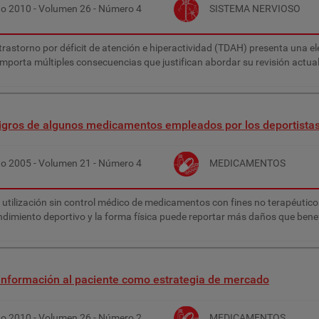
ño
2010
- Volumen
26
- Número
4
SISTEMA NERVIOSO
 trastorno por déficit de atención e hiperactividad (TDAH) presenta una e
mporta múltiples consecuencias que justifican abordar su revisión actua
igros de algunos medicamentos empleados por los deportista
ño
2005
- Volumen
21
- Número
4
MEDICAMENTOS
 utilización sin control médico de medicamentos con fines no terapéutico
ndimiento deportivo y la forma física puede reportar más daños que benef
información al paciente como estrategia de mercado
ño
2010
- Volumen
26
- Número
2
MEDICAMENTOS