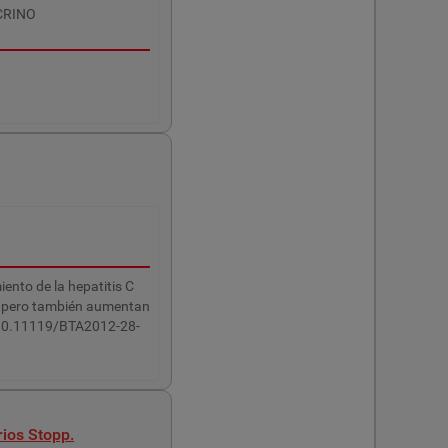
CRINO
iento de la hepatitis C
o, pero también aumentan
g/10.11119/BTA2012-28-
ios Stopp.