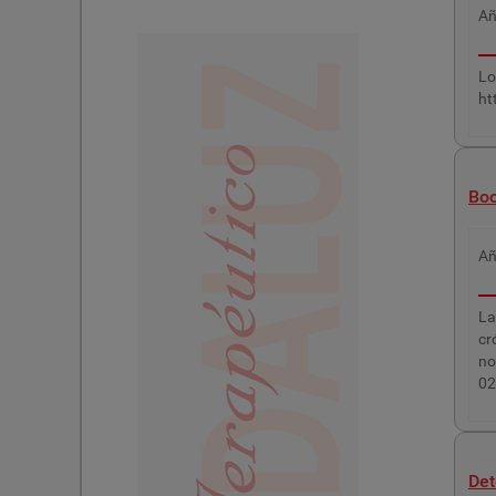
A
Lo
ht
Boc
A
La
cr
no
02
Det