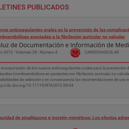
LETINES PUBLICADOS
vos anticoagulantes orales en la prevención de las complicac
mboembólicas asociadas a la fibrilación auricular no valvular
aluz de Documentación e Información de Med
ño
2012
- Volumen
28
- Número
4
CARDIOVASCULAR
 incorporación de los nuevos anticoagulantes orales para la prevención de
isodios tromboembólicos en pacientes con fibrilación auricular no valvula
sibilidades de selección y en consecuencia las recomendaciones de uso e
tp://dx.doi.org/10.11119/BTA2012-28-04
uridad de pioglitazona e incretín miméticos: Los efectos adve