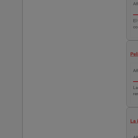
A
El
co
Pel
A
La
re
La 
A