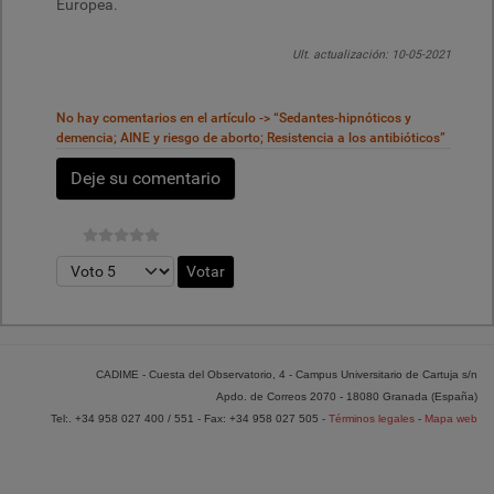
Europea.
Ult. actualización: 10-05-2021
No hay comentarios en el artículo -> “Sedantes-hipnóticos y
demencia; AINE y riesgo de aborto; Resistencia a los antibióticos”
Deje su comentario
Por favor, vote
CADIME - Cuesta del Observatorio, 4 - Campus Universitario de Cartuja s/n
Apdo. de Correos 2070 - 18080 Granada (España)
Tel:. +34 958 027 400 / 551 - Fax: +34 958 027 505 -
Términos legales
-
Mapa web