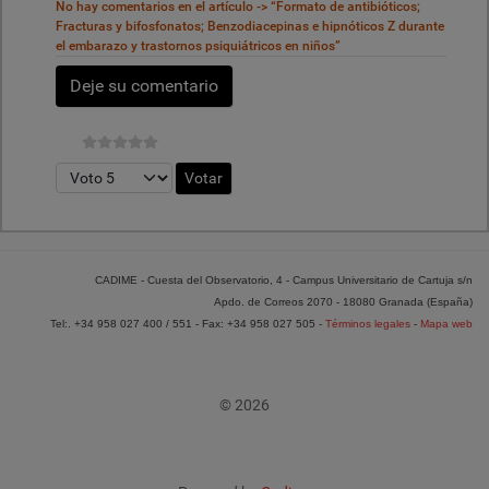
No hay comentarios en el artículo -> “Formato de antibióticos;
Fracturas y bifosfonatos; Benzodiacepinas e hipnóticos Z durante
el embarazo y trastornos psiquiátricos en niños”
Deje su comentario
Por favor, vote
CADIME - Cuesta del Observatorio, 4 - Campus Universitario de Cartuja s/n
Apdo. de Correos 2070 - 18080 Granada (España)
Tel:. +34 958 027 400 / 551 - Fax: +34 958 027 505 -
Términos legales
-
Mapa web
© 2026