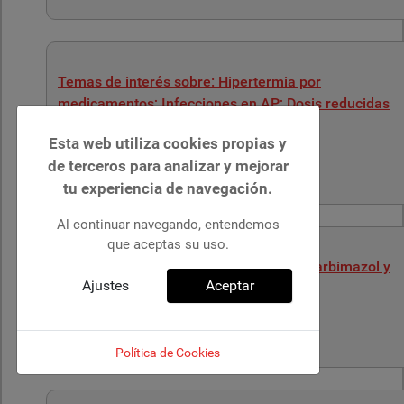
Temas de interés sobre: Hipertermia por
medicamentos; Infecciones en AP; Dosis reducidas
de ACOD.
Esta web utiliza cookies propias y
de terceros para analizar y mejorar
Detalles
Publicado: 20 Febrero 2019
tu experiencia de navegación.
Al continuar navegando, entendemos
que aceptas su uso.
Temas de interés sobre: Rinosinusitis; carbimazol y
Ajustes
Aceptar
tiamazol; piernas inquietas.
Detalles
Publicado: 13 Febrero 2019
Política de Cookies