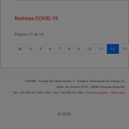
Noticias COVID-19
Página 12 de 14
5
6
7
8
9
10
11
12
13
CADIME - Cuesta del Observatorio, 4 - Campus Universitario de Cartuja s/n
Apdo. de Correos 2070 - 18080 Granada (España)
Tel:. +34 958 027 400 / 551 - Fax: +34 958 027 505 -
Términos legales
-
Mapa web
© 2026