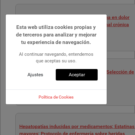
Anticolinérgicos y demencia; Gabapentina en dolor
pélvico; Hipertensión en enfermedad renal crónica
Esta web utiliza cookies propias y
de terceros para analizar y mejorar
Detalles
Publicado: 30 Junio 2021
tu experiencia de navegación.
Al continuar navegando, entendemos
que aceptas su uso.
Uso de antipsicóticos; Heridas crónicas; Selección de
Ajustes
Aceptar
inhaladores.
Detalles
Publicado: 24 Junio 2021
Política de Cookies
Hepatopatías inducidas por medicamentos; Estatinas
mayores; Protocolo de enfermería sobre heridas