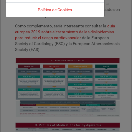
riesgo cardiovascular; y, una tabla que estructura la
información sobre los distintos tratamientos indicados en
Política de Cookies
cada trastorno lipídico.
Como complemento, sería interesante consultar la
guía
europea 2019 sobre el tratamiento de las dislipidemias
para reducir el riesgo cardiovascular
de la European
Society of Cardiology (ESC) y la European Atherosclerosis
Society (EAS)