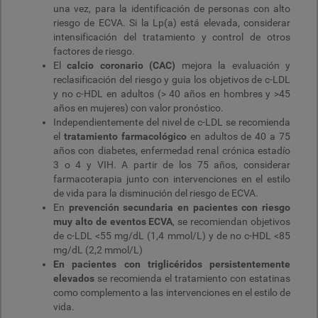
una vez, para la identificación de personas con alto
riesgo de ECVA. Si la Lp(a) está elevada, considerar
intensificación del tratamiento y control de otros
factores de riesgo.
El
calcio coronario (CAC)
mejora la evaluación y
reclasificación del riesgo y guia los objetivos de c-LDL
y no c-HDL en adultos (> 40 años en hombres y >45
años en mujeres) con valor pronóstico.
Independientemente del nivel de c-LDL se recomienda
el
tratamiento farmacológico
en adultos de 40 a 75
años con diabetes, enfermedad renal crónica estadío
3 o 4 y VIH. A partir de los 75 años, considerar
farmacoterapia junto con intervenciones en el estilo
de vida para la disminución del riesgo de ECVA.
En
prevención secundaria en pacientes con riesgo
muy alto de eventos ECVA
, se recomiendan objetivos
de c-LDL <55 mg/dL (1,4 mmol/L) y de no c-HDL <85
mg/dL (2,2 mmol/L)
En pacientes con triglicéridos persistentemente
elevados
se recomienda el tratamiento con estatinas
como complemento a las intervenciones en el estilo de
vida.