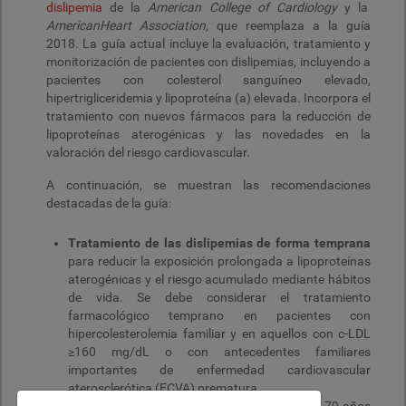
dislipemia
de la
American College of Cardiology
y la
AmericanHeart Association,
que reemplaza a la guía
2018. La guía actual incluye la evaluación, tratamiento y
monitorización de pacientes con dislipemias, incluyendo a
pacientes con colesterol sanguíneo elevado,
hipertrigliceridemia y lipoproteína (a) elevada. Incorpora el
tratamiento con nuevos fármacos para la reducción de
lipoproteínas aterogénicas y las novedades en la
valoración del riesgo cardiovascular.
A continuación, se muestran las recomendaciones
destacadas de la guía:
Tratamiento de las dislipemias de forma temprana
para reducir la exposición prolongada a lipoproteínas
aterogénicas y el riesgo acumulado mediante hábitos
de vida. Se debe considerar el tratamiento
farmacológico temprano en pacientes con
hipercolesterolemia familiar y en aquellos con c-LDL
≥160 mg/dL o con antecedentes familiares
importantes de enfermedad cardiovascular
aterosclerótica (ECVA) prematura.