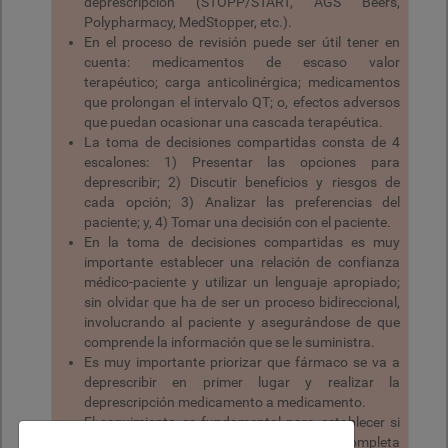
deprescripción (STOPP/START, AGS Beers,
Polypharmacy, MedStopper, etc.).
En el proceso de revisión puede ser útil tener en
cuenta: medicamentos de escaso valor
terapéutico; carga anticolinérgica; medicamentos
que prolongan el intervalo QT; o, efectos adversos
que puedan ocasionar una cascada terapéutica.
La toma de decisiones compartidas consta de 4
escalones: 1) Presentar las opciones para
deprescribir; 2) Discutir beneficios y riesgos de
cada opción; 3) Analizar las preferencias del
paciente; y, 4) Tomar una decisión con el paciente.
En la toma de decisiones compartidas es muy
importante establecer una relación de confianza
médico-paciente y utilizar un lenguaje apropiado;
sin olvidar que ha de ser un proceso bidireccional,
involucrando al paciente y asegurándose de que
comprende la información que se le suministra.
Es muy importante priorizar que fármaco se va a
deprescribir en primer lugar y realizar la
deprescripción medicamento a medicamento.
El seguimiento es fundamental para establecer si
se puede interrumpir el fármaco de forma completa