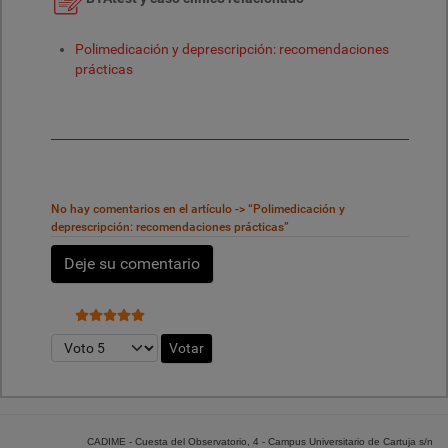
Polimedicación y deprescripción: recomendaciones
prácticas
No hay comentarios en el artículo -> “Polimedicación y
deprescripción: recomendaciones prácticas”
Deje su comentario
Ratio:
5
/
5
Por favor, vote
CADIME - Cuesta del Observatorio, 4 - Campus Universitario de Cartuja s/n